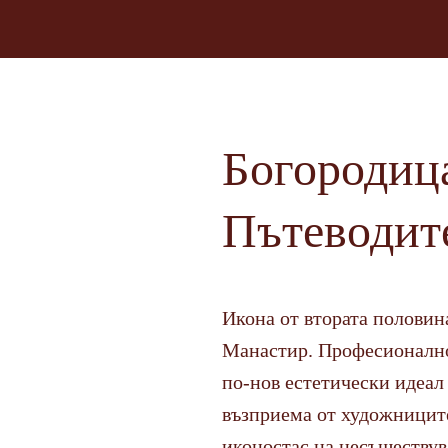
Богородиц
Пътеводит
Икона от втората половина
Манастир. Професионално
по-нов естетически идеал 
възприема от художниците
иконостас на несъществув