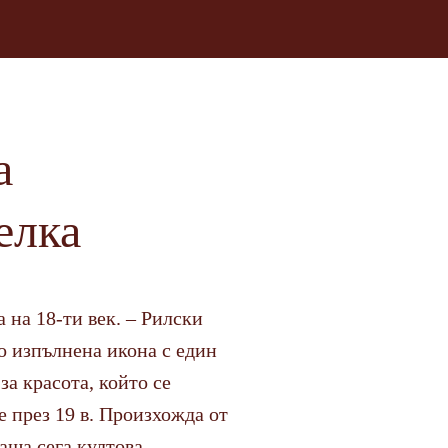
а
елка
 на 18-ти век. – Рилски
 изпълнена икона с един
за красота, който се
 през 19 в. Произхожда от
аща сега култова