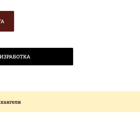
ТА
ИЗРАБОТКА
рхангели