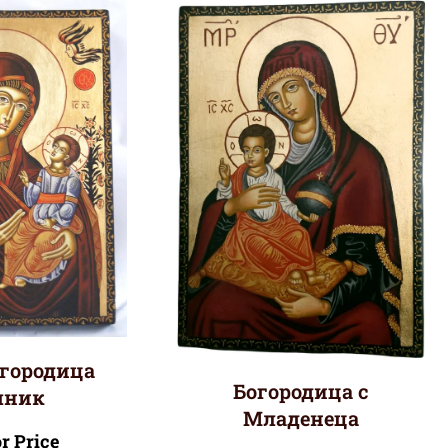
огородица
Богородица с
лник
Младенеца
or Price