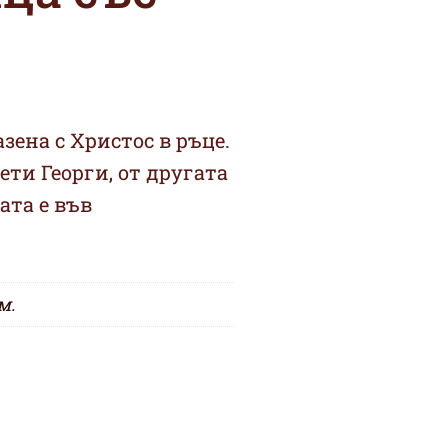
зена с Христос в ръце.
ети Георги, от другата
ата е във
м.