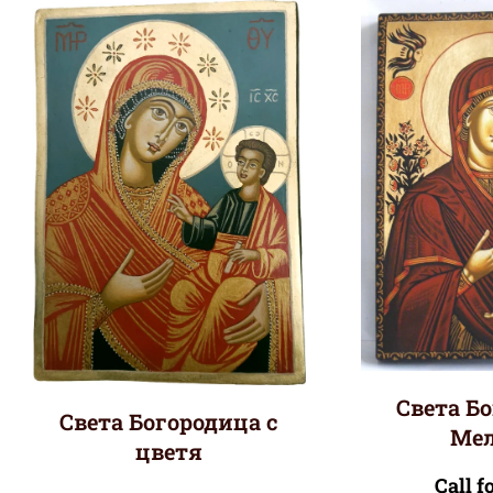
Света Б
Света Богородица с
Ме
цветя
Call f