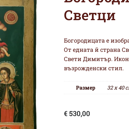
Светци
Богородицата е изобра
От едната й страна Св
Свети Димитър. Икон
възрожденски стил.
Размер
32 х 40 с
€
530,00