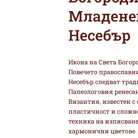
Младене
Несебър
Икона на Света Богор
Повечето православни
Несебър следват трад
Палеологовия ренесанс
Византия, известен с
пластичност и сложно
техника на изписване
хармонични цветове.