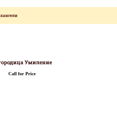
рхангели
городица Умиление
Call for Price