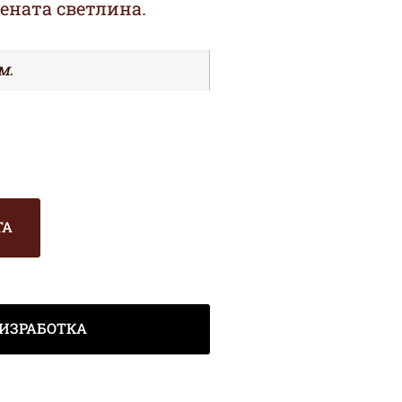
ената светлина.
м.
ТА
ИЗРАБОТКА