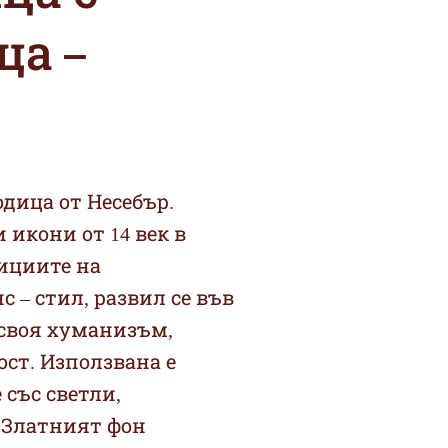
ца –
одица от Несебър.
 икони от 14 век в
ициите на
 – стил, развил се във
 своя хуманизъм,
ст. Използвана е
 със светли,
 Златният фон