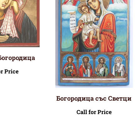
Богородица
or Price
Богородица със Светци
Call for Price