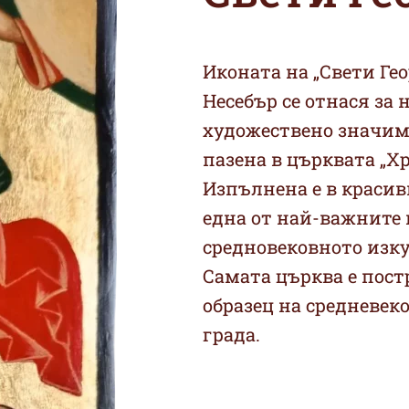
Иконата на „Свети Гео
Несебър се отнася за
художествено значими
пазена в църквата „Х
Изпълнена е в красив
една от най-важните
средновековното изку
Самата църква е постр
образец на средневек
града.