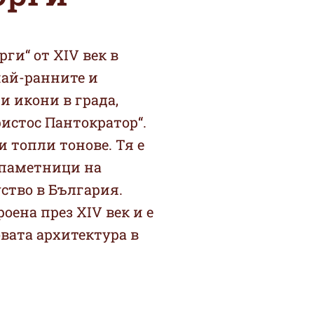
рги“ от XIV век в
 най-ранните и
 икони в града,
ристос Пантократор“.
и топли тонове. Тя е
 паметници на
ство в България.
оена през XIV век и е
овата архитектура в